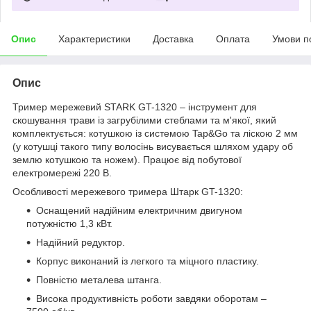
Опис
Характеристики
Доставка
Оплата
Умови п
Опис
Тример мережевий STARK GT-1320 – інструмент для
скошування трави із загрубілими стеблами та м'якої, який
комплектується: котушкою із системою Tap&Go та ліскою 2 мм
(у котушці такого типу волосінь висувається шляхом удару об
землю котушкою та ножем). Працює від побутової
електромережі 220 В.
Особливості мережевого тримера Штарк GT-1320:
Оснащений надійним електричним двигуном
потужністю 1,3 кВт.
Надійний редуктор.
Корпус виконаний із легкого та міцного пластику.
Повністю металева штанга.
Висока продуктивність роботи завдяки оборотам –