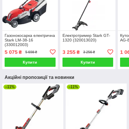
Газонокосарка електрична
Електротример Stark GT-
Куто
Stark LM-38-16
1320 (320013020)
AG-8
(330012003)
5 075
3 255
1 0
₴
₴
5 698 ₴
3 256 ₴
Купити
Купити
Акційні пропозиції та новинки
–11%
–11%