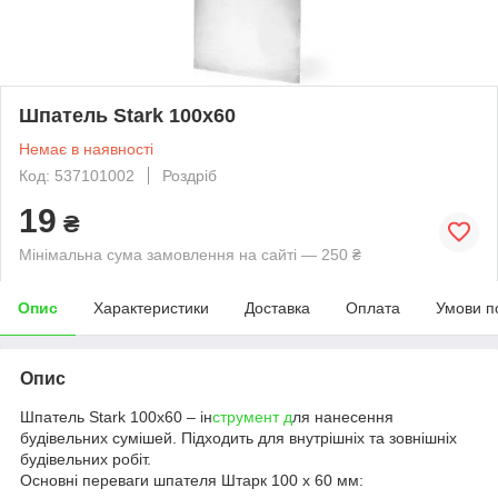
Шпатель Stark 100х60
Немає в наявності
Код: 537101002
Роздріб
19
₴
Мінімальна сума замовлення на сайті — 250 ₴
Опис
Характеристики
Доставка
Оплата
Умови п
Опис
Шпатель Stark 100х60 – ін
струмент д
ля нанесення
будівельних сумішей. Підходить для внутрішніх та зовнішніх
будівельних робіт.
Основні переваги шпателя Штарк 100 х 60 мм: