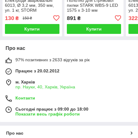
Електроди зварювальні
Полотно для стрічкової
Елек
6013, Ø 3,2 мм, 350 мм,
пилки STARK WBS-9 LED
6013
уп. 1 кг, STORM
1575 х 3-10 мм
уп. 
INTERTOOL EW-1032
INT
130
891
322
₴
₴
150 ₴
Купити
Купити
Про нас
97% позитивних з 2633 відгуків за рік
Працює з 20.02.2012
м. Харків
пр. Науки, 40, Харків, Україна
Контакти
Сьогодні працює з 09:00 до 18:00
Показати весь графік роботи
Про нас