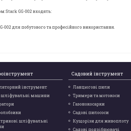
м Stark GG-002 входять:
-002 для побутового та професійного використання.
роінструмент
Садовий інструмент
ляторний інструмент
Ланцюгові пили
і шліфувальні машини
Тримери та мотокоси
ратори
Газонокосарки
ролобзики
Садові пилососи
нтрикові шліфувальні
Кущорізи для живоплоту
ни
Садові подрібнювачі