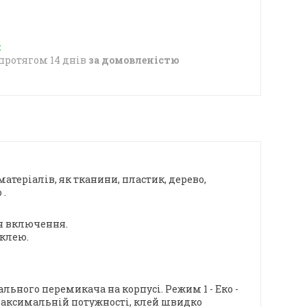
протягом 14 днів
за домовленістю
атеріалів, як тканини, пластик, дерево,
 .
ля включення.
 клею.
ьного перемикача на корпусі. Режим 1 - Еко -
 максимальній потужності, клей швидко