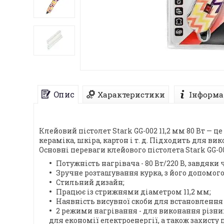
Опис
Характеристики
Інформа
Клейовий пістолет Stark GG-002 11,2 мм 80 Вт — 
кераміка, шкіра, картон і т. д. Підходить для 
Основні переваги клейового пістолета Stark GG-0
Потужність нагрівача - 80 Вт/220 В, завдяк
Зручне розташування курка, з його допомого
Стильний дизайн;
Працює із стрижнями діаметром 11,2 мм;
Наявність висувної скоби для встановлення 
2 режими нагрівання - для виконання різних
для економії електроенергії, а також захист