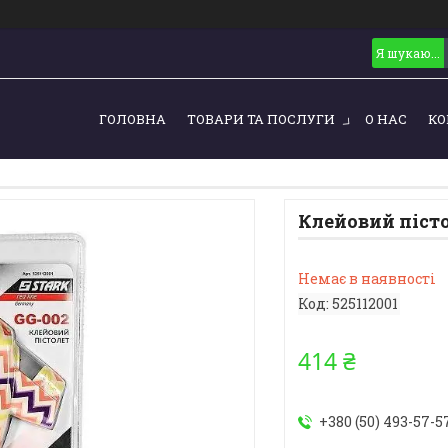
ГОЛОВНА
ТОВАРИ ТА ПОСЛУГИ
О НАС
КО
Клейовий пістол
Немає в наявності
Код:
525112001
414 ₴
+380 (50) 493-57-5