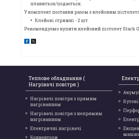
плавиться/подається.
У комплект поставки разом з клейовим пістолето
Клейові стрижні - 2 шт.
Рекомендуємо купити клейовий пістолет Stark GG
Теплове обладнання (
Елект
Нагрівачі повітря )
Акуму
Нагрівачі повітря з прямим
Кутов
нагріванням
Перфо
Нагрівачі повітря з непрямим
нагріванням
Елект
Електричні нагрівачі
Ексце
маши
Конвектори