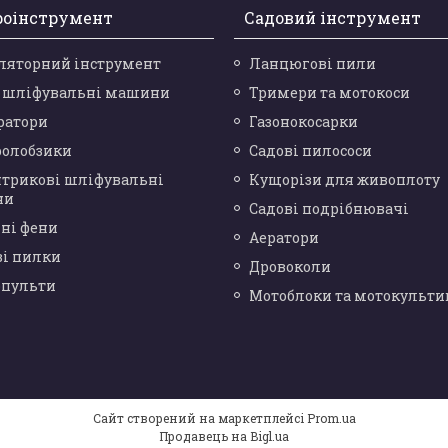
роінструмент
Садовий інструмент
ляторний інструмент
Ланцюгові пили
і шліфувальні машини
Тримери та мотокоси
ратори
Газонокосарки
ролобзики
Садові пилососи
нтрикові шліфувальні
Кущорізи для живоплоту
ни
Садові подрібнювачі
ні фени
Аератори
ві пилки
Дровоколи
опульти
Мотоблоки та мотокульти
Сайт створений на маркетплейсі
Prom.ua
Продавець на Bigl.ua