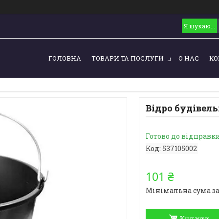
ГОЛОВНА
ТОВАРИ ТА ПОСЛУГИ
О НАС
КО
Відро будівель
Готово до відправк
Код:
537105002
101 ₴
Мінімальна сума за
Купити