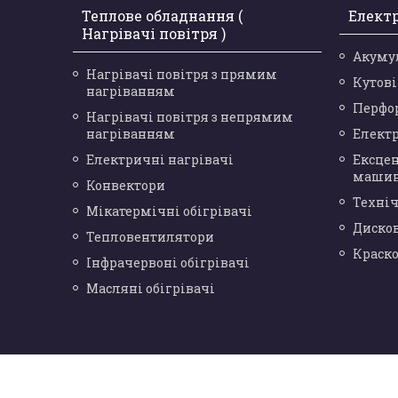
Теплове обладнання (
Елект
Нагрівачі повітря )
Акуму
Нагрівачі повітря з прямим
Кутов
нагріванням
Перфо
Нагрівачі повітря з непрямим
нагріванням
Елект
Електричні нагрівачі
Ексце
маши
Конвектори
Техніч
Мікатермічні обігрівачі
Диско
Тепловентилятори
Краск
Інфрачервоні обігрівачі
Масляні обігрівачі