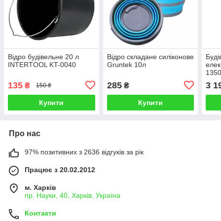
Відро будівельне 20 л
Відро складане силіконове
Буді
INTERTOOL KT-0040
Gruntek 10л
елек
135
135
285
3 1
₴
₴
150 ₴
Купити
Купити
Про нас
97% позитивних з 2636 відгуків за рік
Працює з 20.02.2012
м. Харків
пр. Науки, 40, Харків, Україна
Контакти