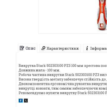
Опис
Характеристики
Інформа
Викрутка Stark 502303100 PZ3 100 мм хрестова по
Довжина жала - 100 мм.
Робоча частина викрутки Stark 502303100 PZ3 виг
Висока твердість металу забезпечує стійкість д
Двокомпонентна ергономічна рукоятка викрутки S
викрутці ковзати, тим самим забезпечуючи комф
Рекомендуємо купити викрутку Stark 502303100 P