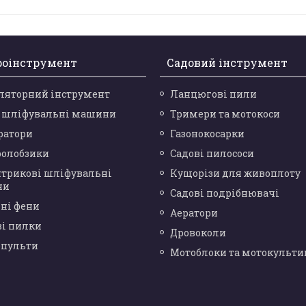
роінструмент
Садовий інструмент
ляторний інструмент
Ланцюгові пили
і шліфувальні машини
Тримери та мотокоси
ратори
Газонокосарки
ролобзики
Садові пилососи
нтрикові шліфувальні
Кущорізи для живоплоту
ни
Садові подрібнювачі
ні фени
Аератори
ві пилки
Дровоколи
опульти
Мотоблоки та мотокульти