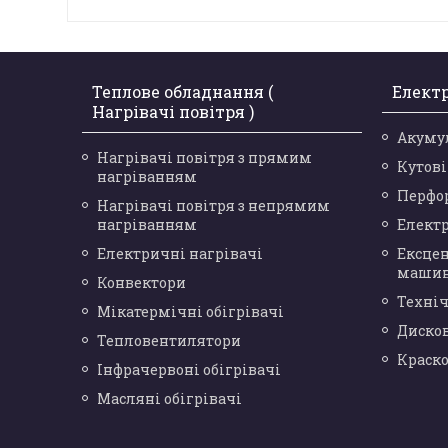
Теплове обладнання (
Елект
Нагрівачі повітря )
Акуму
Нагрівачі повітря з прямим
Кутов
нагріванням
Перфо
Нагрівачі повітря з непрямим
нагріванням
Елект
Електричні нагрівачі
Ексце
маши
Конвектори
Техніч
Мікатермічні обігрівачі
Диско
Тепловентилятори
Краск
Інфрачервоні обігрівачі
Масляні обігрівачі