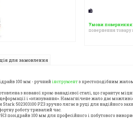
повернення товару 
ція для замовлення
зідрайв 100 мм - ручний
інструмент
з хрестоподібним жалом
отовлена з кованої хром-ванадієвої сталі, що гарантує міц
о деформації і «злизування». Намагнічене жало дає можливі
tark 502303100 PZ3 зручно лягає в руці для надійного за
ортну роботу тривалий час.
H3 позідрайв 100 мм для професійного і побутового викори