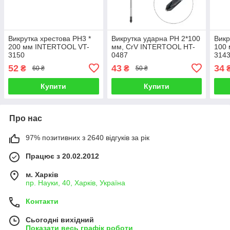
Викрутка хрестова PH3 *
Викрутка ударна PH 2*100
Викр
200 мм INTERTOOL VT-
мм, CrV INTERTOOL HT-
100
3150
0487
314
52
43
34
₴
₴
60 ₴
50 ₴
Купити
Купити
Про нас
97% позитивних з 2640 відгуків за рік
Працює з 20.02.2012
м. Харків
пр. Науки, 40, Харків, Україна
Контакти
Сьогодні вихідний
Показати весь графік роботи