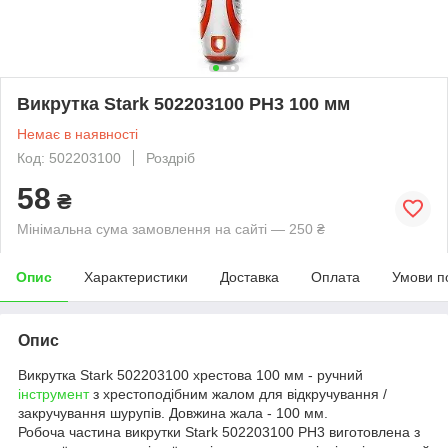
Викрутка Stark 502203100 PH3 100 мм
Немає в наявності
Код: 502203100
Роздріб
58
₴
Мінімальна сума замовлення на сайті — 250 ₴
Опис
Характеристики
Доставка
Оплата
Умови п
Опис
Викрутка Stark 502203100 хрестова 100 мм - ручний
інструмент
з хрестоподібним жалом для відкручування /
закручування шурупів. Довжина жала - 100 мм.
Робоча частина викрутки Stark 502203100 PH3 виготовлена з