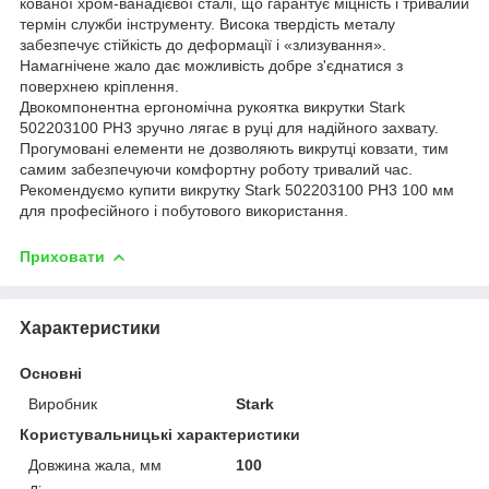
кованої хром-ванадієвої сталі, що гарантує міцність і тривалий
термін служби інструменту. Висока твердість металу
забезпечує стійкість до деформації і «злизування».
Намагнічене жало дає можливість добре з'єднатися з
поверхнею кріплення.
Двокомпонентна ергономічна рукоятка викрутки Stark
502203100 PH3 зручно лягає в руці для надійного захвату.
Прогумовані елементи не дозволяють викрутці ковзати, тим
самим забезпечуючи комфортну роботу тривалий час.
Рекомендуємо купити викрутку Stark 502203100 PH3 100 мм
для професійного і побутового використання.
Приховати
Характеристики
Основні
Виробник
Stark
Користувальницькі характеристики
Довжина жала, мм
100