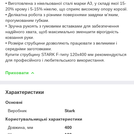
• Виготовлена з нікельованої сталі марки А3, у складі якої 15-
20% хрому і 5-15% нікелю, що сприяє високому опору корозії.
• Делікатна робота з різними поверхнями завдяки м'яким,
прогумованим губкам.
• Зручна рукоять з гумовими вставками для забезпечення
надійного хвата, щоб максимально зменшити вірогідність
ковзання руки.
• Розміри струбцини дозволяють працювати з великими і
середніми заготовками.
Купити струбцину STARK F-типу 120х400 мм рекомендується
для професійного і любительського використання.
Приховати
Характеристики
Основні
Виробник
Stark
Користувальницькі характеристики
Довжина, мм
400