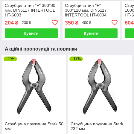
Струбцина тип "F" 300*80
Струбцина тип "F"
Стру
мм, DIN5117 INTERTOOL
300*120 мм, DIN5117
100
HT-6003
INTERTOOL HT-6004
HT-
204
350
604
₴
₴
230 ₴
400 ₴
Купити
Купити
Акційні пропозиції та новинки
–29%
–17%
Струбцина пружинна Stark 50
Струбцина пружинна Stark
мм
232 мм