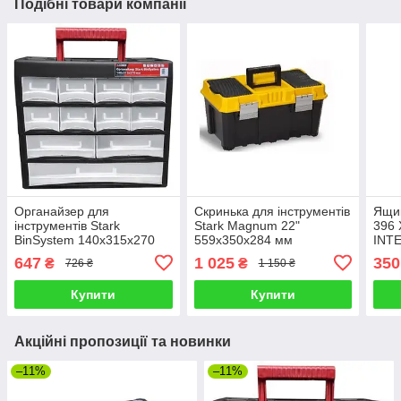
Подібні товари компанії
Органайзер для
Скринька для інструментів
Ящик
інструментів Stark
Stark Magnum 22"
396 
BinSystem 140x315x270
559x350x284 мм
INT
мм (100006419)
(100005022)
647
1 025
350
₴
₴
726 ₴
1 150 ₴
Купити
Купити
Акційні пропозиції та новинки
–11%
–11%