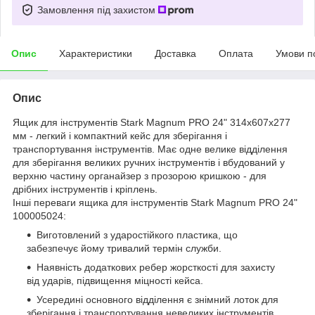
Замовлення під захистом
Опис
Характеристики
Доставка
Оплата
Умови п
Опис
Ящик для інструментів Stark Magnum PRO 24" 314x607x277
мм - легкий і компактний кейс для зберігання і
транспортування інструментів. Має одне велике відділення
для зберігання великих ручних інструментів і вбудований у
верхню частину органайзер з прозорою кришкою - для
дрібних інструментів і кріплень.
Інші переваги ящика для інструментів Stark Magnum PRO 24"
100005024:
Виготовлений з ударостійкого пластика, що
забезпечує йому тривалий термін служби.
Наявність додаткових ребер жорсткості для захисту
від ударів, підвищення міцності кейса.
Усередині основного відділення є знімний лоток для
зберігання і транспортування невеликих інструментів.