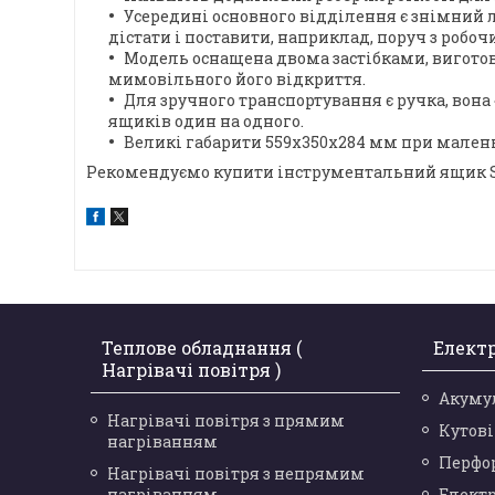
Усередині основного відділення є знімний 
дістати і поставити, наприклад, поруч з робо
Модель оснащена двома застібками, вигото
мимовільного його відкриття.
Для зручного транспортування є ручка, вон
ящиків один на одного.
Великі габарити 559x350x284 мм при маленьк
Рекомендуємо купити інструментальний ящик St
Теплове обладнання (
Елект
Нагрівачі повітря )
Акуму
Нагрівачі повітря з прямим
Кутов
нагріванням
Перфо
Нагрівачі повітря з непрямим
нагріванням
Елект