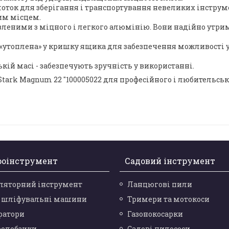
лоток для зберігання і транспортування невеликих інструм
чим місцем.
вленими з міцного і легкого алюмінію. Вони надійно утри
а «утоплена» у кришку ящика для забезпечення можливості
ій масі - забезпечують зручність у використанні.
ark Magnum 22 "100005022 для професійного і любительськ
роінструмент
Садовий інструмент
ляторний інструмент
Ланцюгові пили
і шліфувальні машини
Тримери та мотокоси
ратори
Газонокосарки
ролобзики
Садові пилососи