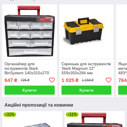
Органайзер для
Скринька для інструментів
Ящик
інструментів Stark
Stark Magnum 22"
мета
BinSystem 140x315x270
559x350x284 мм
483*
мм (100006419)
(100005022)
INT
647
1 025
764
₴
₴
726 ₴
1 150 ₴
Купити
Купити
Акційні пропозиції та новинки
–11%
–11%