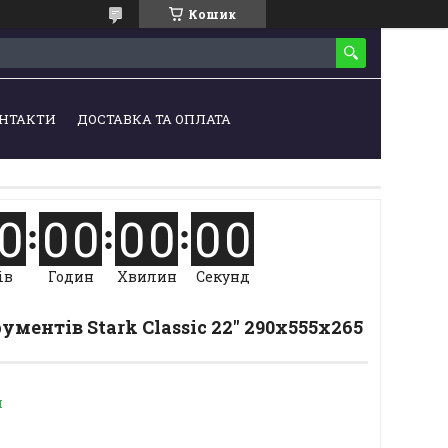
Кошик
НТАКТИ
ДОСТАВКА ТА ОПЛАТА
0
0
0
0
0
0
0
ів
Годин
Хвилин
Секунд
ументів Stark Classic 22" 290x555x265
и