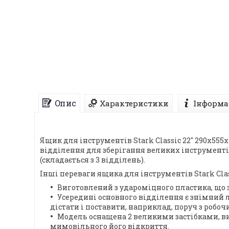
Опис
Характеристики
Інформа
Ящик для інструментів Stark Classic 22" 290x555
відділення для зберігання великих інструменті
(складається з 3 відділень).
Інші переваги ящика для інструментів Stark Class
Виготовлений з удароміцного пластика, що 
Усередині основного відділення є знімний 
дістати і поставити, наприклад, поруч з робо
Модель оснащена 2 великими застібками, в
мимовільного його відкриття.