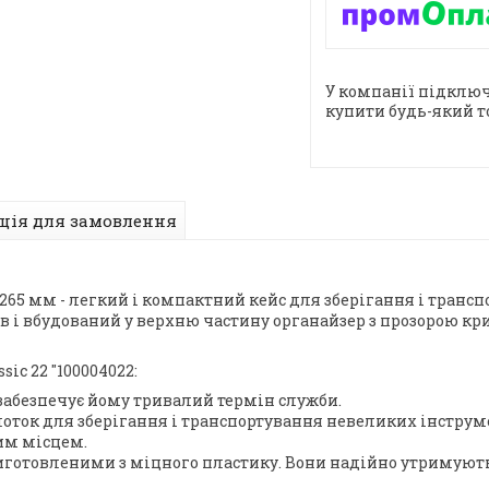
У компанії підключ
купити будь-який т
ція для замовлення
x265 мм - легкий і компактний кейс для зберігання і транс
в і вбудований у верхню частину органайзер з прозорою кр
ic 22 "100004022:
забезпечує йому тривалий термін служби.
лоток для зберігання і транспортування невеликих інструм
чим місцем.
иготовленими з міцного пластику. Вони надійно утримують