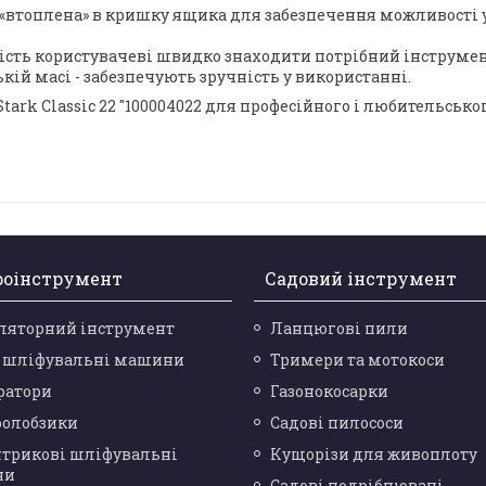
а «втоплена» в кришку ящика для забезпечення можливості
сть користувачеві швидко знаходити потрібний інструмен
ій масі - забезпечують зручність у використанні.
rk Classic 22 "100004022 для професійного і любительсько
роінструмент
Садовий інструмент
ляторний інструмент
Ланцюгові пили
і шліфувальні машини
Тримери та мотокоси
ратори
Газонокосарки
ролобзики
Садові пилососи
нтрикові шліфувальні
Кущорізи для живоплоту
ни
Садові подрібнювачі