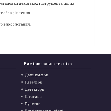
 установки декількох інструментальних
т або кріплення.
го використання.
Вимірювальна техніка
Дальноміри
Нівеліри
Детектори
Штативи
Рулетки
Вимірювальні рівні