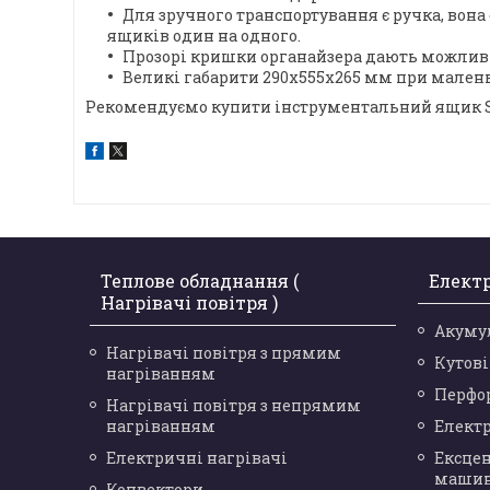
Для зручного транспортування є ручка, вон
ящиків один на одного.
Прозорі кришки органайзера дають можливі
Великі габарити 290x555x265 мм при маленьк
Рекомендуємо купити інструментальний ящик Sta
Теплове обладнання (
Елект
Нагрівачі повітря )
Акуму
Нагрівачі повітря з прямим
Кутов
нагріванням
Перфо
Нагрівачі повітря з непрямим
нагріванням
Елект
Електричні нагрівачі
Ексце
маши
Конвектори