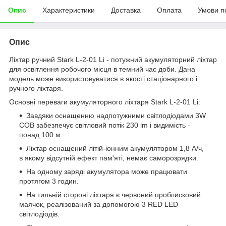
Опис
Характеристики
Доставка
Оплата
Умови п
Опис
Ліхтар ручний Stark L-2-01 Li - потужний акумуляторний ліхтар
для освітлення робочого місця в темний час доби. Дана
модель може використовуватися в якості стаціонарного і
ручного ліхтаря.
Основні переваги акумуляторного ліхтаря Stark L-2-01 Li:
Завдяки оснащенню надпотужними світлодіодами 3W
COB забезпечує світловий потік 230 lm і видимість -
понад 100 м.
Ліхтар оснащений літій-іонним акумулятором 1,8 А/ч,
в якому відсутній ефект пам'яті, немає саморозрядки.
На одному заряді акумулятора може працювати
протягом 3 годин.
На тильній стороні ліхтаря є червоний проблисковий
маячок, реалізований за допомогою 3 RED LED
світлодіодів.