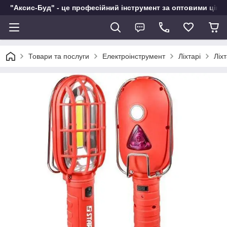
"Аксис-Буд" - це професійний інструмент за оптовими ціна
Товари та послуги
Електроінструмент
Ліхтарі
Ліх