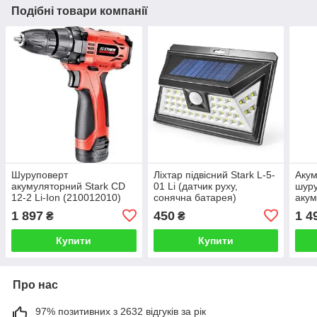
Подібні товари компанії
Шуруповерт
Ліхтар підвісний Stark L-5-
Аку
акумуляторний Stark CD
01 Li (датчик руху,
шур
12-2 Li-Ion (210012010)
сонячна батарея)
акум
(243000501)
10-2
1 897
450
1 4
₴
₴
Купити
Купити
Про нас
97% позитивних з 2632 відгуків за рік