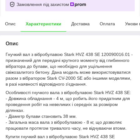
Замовлення під захистом
Опис
Характеристики
Доставка
Оплата
Умови 
Опис
Гнучкий вал з вібробулавою Stark HVZ 438 SE 120090016.01 -
призначений для передачі крутного моменту від глибинного
вібратора до булави, що необхідно для ущільнення
свіжозалитого бетону. Дана модель може використовуватися
разом з вібратором Stark CV-2000 SE або іншими моделями,
в разі наявності відповідного з'єднання.
Особливості гнучкого вала з вібробулавою Stark HVZ 438 SE:
- Довжина обладнання - 4 м, що робить його придатним для
проведення робіт на невеликих і середніх за розміром
ділянках.
- Діаметр булави становить 38 мм.
- Загальна маса вала з вібробулавою - 8 кг, що дозволяє
працювати протягом тривалого часу, не відчуваючи втоми.
Купити гнучкий вал з вібробулавою Stark HVZ 438 SE