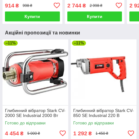
120050016.01
(120090016.01)
914
2 744
2 9
₴
₴
998 ₴
2 998 ₴
Купити
Купити
Акційні пропозиції та новинки
–11%
–11%
Глибинний вібратор Stark CV-
Глибинний вібратор Stark CV-
2000 SE Industrial 2000 Вт
850 SE Industrial 220 В
Готово до відправки
Готово до відправки
4 454
1 292
₴
₴
5 000 ₴
1 450 ₴