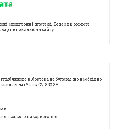
ені електронні платежі. Тепер ви можете
овар не покидаючи сайту.
д глибинного вібратора до булави, що необхідно
ьнювачем) Stark CV-850 SE.
оми.
бительського використання.