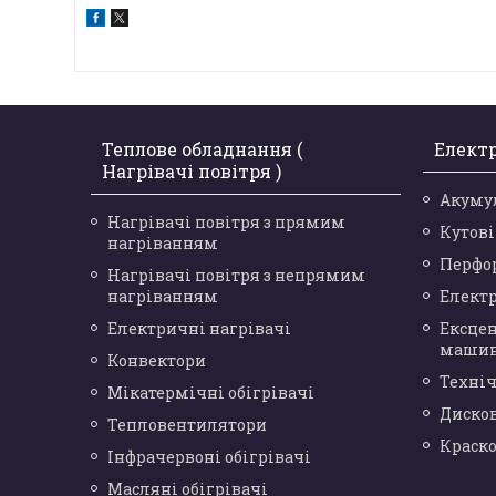
Теплове обладнання (
Елект
Нагрівачі повітря )
Акуму
Нагрівачі повітря з прямим
Кутов
нагріванням
Перфо
Нагрівачі повітря з непрямим
нагріванням
Елект
Електричні нагрівачі
Ексце
маши
Конвектори
Техніч
Мікатермічні обігрівачі
Диско
Тепловентилятори
Краск
Інфрачервоні обігрівачі
Масляні обігрівачі