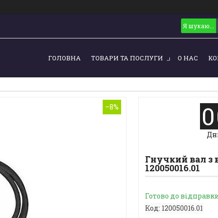
ГОЛОВНА
ТОВАРИ ТА ПОСЛУГИ
О НАС
КО
0
–8%
Дн
Гнучкий вал з 
120050016.01
Готово до відправк
Код:
120050016.01