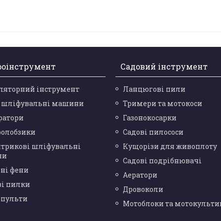
роінструмент
Садовий інструмент
ляторний інструмент
Ланцюгові пили
і шліфувальні машини
Тримери та мотокоси
ратори
Газонокосарки
ролобзики
Садові пилососи
нтрикові шліфувальні
Кущорізи для живоплоту
ни
Садові подрібнювачі
ні фени
Аератори
ві пилки
Дровоколи
опульти
Мотоблоки та мотокульти