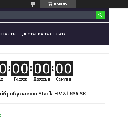
Кошик
НТАКТИ
ДОСТАВКА ТА ОПЛАТА
0
0
0
0
0
0
0
ів
Годин
Хвилин
Секунд
вібробулавою Stark HVZ1.535 SE
и