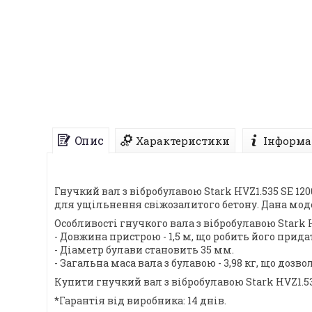
Опис
Характеристики
Інформа
Гнучкий вал з вібробулавою Stark HVZ1.535 SE 12
для ущільнення свіжозалитого бетону. Дана мод
Особливості гнучкого вала з вібробулавою Stark H
- Довжина пристрою - 1,5 м, що робить його при
- Діаметр булави становить 35 мм.
- Загальна маса вала з булавою - 3,98 кг, що до
Купити гнучкий вал з вібробулавою Stark HVZ1.5
*Гарантія від виробника: 14 днів.