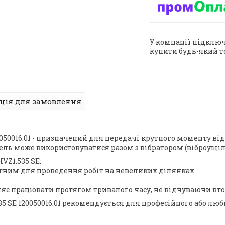
У компанії підключ
купити будь-який т
ція для замовлення
0050016.01 - призначений для передачі крутного моменту ві
ель може використовуватися разом з вібратором (віброущіл
VZ1.535 SE:
датним для проведення робіт на невеликих ділянках.
зволяє працювати протягом тривалого часу, не відчуваючи вт
35 SE 120050016.01 рекомендується для професійного або лю