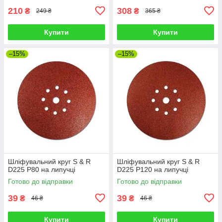
210
308
₴
₴
249 ₴
365 ₴
Купити
Купити
–15%
–15%
Шліфувальний круг S & R
Шліфувальний круг S & R
D225 P80 на липучці
D225 P120 на липучці
Готово до відправки
Готово до відправки
39
39
₴
₴
46 ₴
46 ₴
Купити
Купити