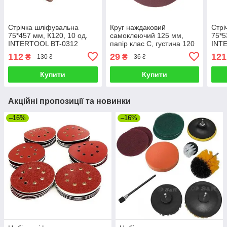
Стрічка шліфувальна
Круг наждаковий
Стрі
75*457 мм, К120, 10 од.
самоклеючий 125 мм,
75*5
INTERTOOL BT-0312
папір клас С, густина 120
INT
г/м2, К180, уп. 10 ед.
112
29
121
₴
₴
130 ₴
36 ₴
INTERTOOL BT-0518
Купити
Купити
Акційні пропозиції та новинки
–16%
–16%