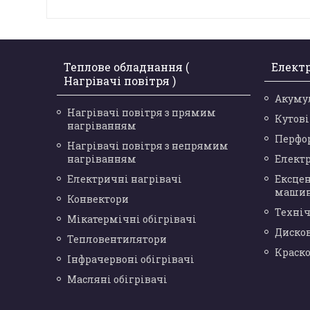
Теплове обладнання (
Елект
Нагрівачі повітря )
Акуму
Нагрівачі повітря з прямим
Кутов
нагріванням
Перфо
Нагрівачі повітря з непрямим
нагріванням
Елект
Електричні нагрівачі
Ексце
маши
Конвектори
Техніч
Мікатермічні обігрівачі
Диско
Тепловентилятори
Краск
Інфрачервоні обігрівачі
Масляні обігрівачі