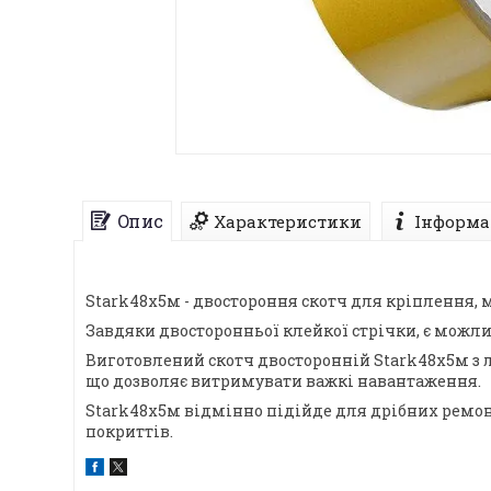
Опис
Характеристики
Інформа
Stark48х5м - двостороння скотч для кріплення, 
Завдяки двосторонньої клейкої стрічки, є можли
Виготовлений скотч двосторонній Stark48х5м з 
що дозволяє витримувати важкі навантаження.
Stark48х5м відмінно підійде для дрібних ремон
покриттів.