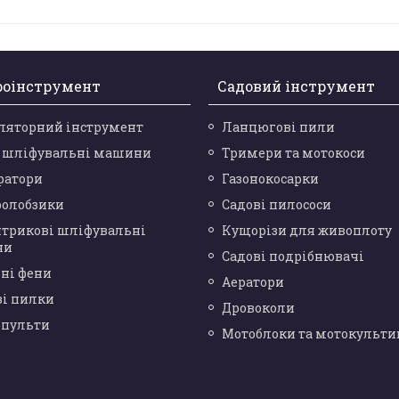
роінструмент
Садовий інструмент
ляторний інструмент
Ланцюгові пили
і шліфувальні машини
Тримери та мотокоси
ратори
Газонокосарки
ролобзики
Садові пилососи
нтрикові шліфувальні
Кущорізи для живоплоту
ни
Садові подрібнювачі
ні фени
Аератори
ві пилки
Дровоколи
опульти
Мотоблоки та мотокульти