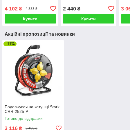
4 102
2 440
3 0
₴
₴
4 883 ₴
Купити
Купити
Акційні пропозиції та новинки
–11%
Подовжувач на котушці Stark
CRR-2525-P
Готово до відправки
3 116
₴
3 499 ₴