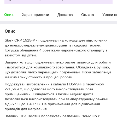
Опис
Характеристики
Доставка
Оплата
Умови п
Опис
Stark CRP 1525-P - подовжувач на котушці для підключення
до електромережі електроінструментів і садової техніки.
Котушка обладнана 4 розетками європейського стандарту з
захистом від дітей.
Завдяки котушці подовжувач легко разметивается для роботи
і змотується для компактного зберігання. Обладнана ручкою,
що дозволяє легко переміщати подовжувач. Ніжка забезпечує
максимальну стійкість в процесі роботи
Подовжувач виготовлений з кабелю H05VV-F з перетином
2х1,5мм
2,
що дозволяє його використовувати поза
приміщеннями. Складається з безлічі мідних дротів.
Дозволяється використовувати при температурному режимі
від -5 ° С до + 40 ° С. Не призначений для підключення
приладів для нагрівання.
Завдяки ПВХ ізоляції подовжувач безпечний, тому що є