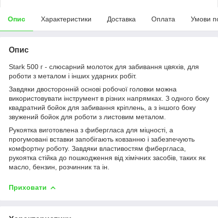
Опис
Характеристики
Доставка
Оплата
Умови п
Опис
Stark 500 г - слюсарний молоток для забивання цвяхів, для
роботи з металом і інших ударних робіт.
Завдяки двосторонній основі робочої головки можна
використовувати інструмент в різних напрямках. З одного боку
квадратний бойок для забивання кріплень, а з іншого боку
звужений бойок для роботи з листовим металом.
Рукоятка виготовлена з фибергласа для міцності, а
прогумовані вставки запобігають ковзанню і забезпечують
комфортну роботу. Завдяки властивостям фибергласа,
рукоятка стійка до пошкодження від хімічних засобів, таких як
масло, бензин, розчинник та ін.
Приховати