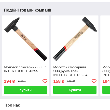
Подібні товари компанії
Молоток слюсарний 800 г
Молоток слюсарний
Мол
INTERTOOL HT-0255
500г,ручка ясен
800г
INTERTOOL HT-0254
INT
194
158
194
₴
₴
230 ₴
180 ₴
Купити
Купити
Про нас