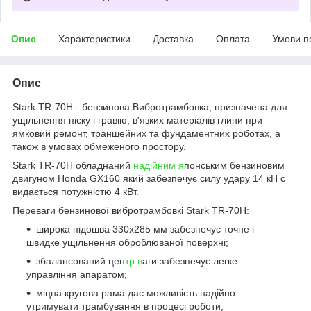
Опис
Характеристики
Доставка
Оплата
Умови п
Опис
Stark TR-70H - бензинова Вибротрамбовка, призначена для
ущільнення піску і гравію, в'язких матеріалів глини при
ямковий ремонт, траншейних та фундаментних роботах, а
також в умовах обмеженого простору.
Stark TR-70H обладнаний
надійним я
понським бензиновим
двигуном Honda GX160 який забезпечує силу удару 14 кH c
видається потужністю 4 кВт.
Переваги бензинової вибротрамбовкі Stark TR-70H:
широка підошва 330х285 мм забезпечує точне і
швидке ущільнення оброблюваної поверхні;
збалансований цен
тр в
аги забезпечує легке
управління апаратом;
міцна кругова рама дає можливість надійно
утримувати трамбування в процесі роботи;