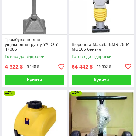
Трамбування для
ущільнення грунту YATO YT-
Вібронога Masalta EMR 75-M
47385
MG165 бензин
Готово до відправки
Готово до відправки
4 322
64 442
₴
₴
5 145 ₴
69 502 ₴
Купити
Купити
–7%
–7%