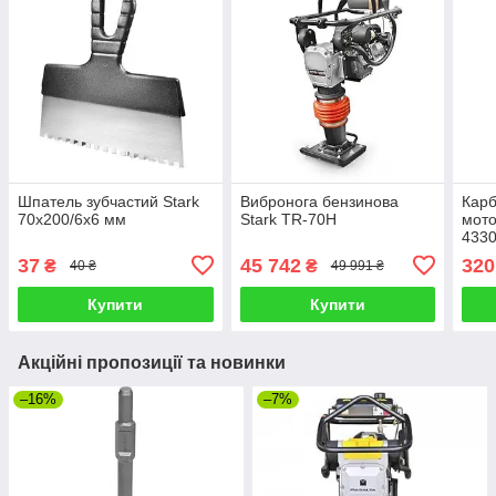
Шпатель зубчастий Stark
Вибронога бензинова
Кар
70х200/6х6 мм
Stark TR-70H
мот
433
37
45 742
320
₴
₴
40 ₴
49 991 ₴
Купити
Купити
Акційні пропозиції та новинки
–16%
–7%