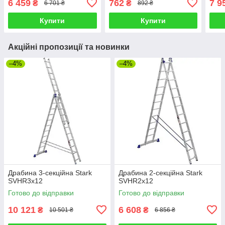
6 459
762
7 9
₴
₴
6 701 ₴
892 ₴
Купити
Купити
Акційні пропозиції та новинки
–4%
–4%
Драбина 3-секційна Stark
Драбина 2-секційна Stark
SVHR3x12
SVHR2x12
Готово до відправки
Готово до відправки
10 121
6 608
₴
₴
10 501 ₴
6 856 ₴