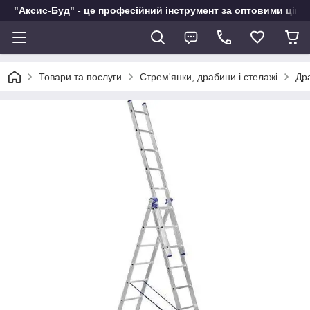
"Аксис-Буд" - це професійний інструмент за оптовими ціна
Товари та послуги
Стрем'янки, драбини і стелажі
Др