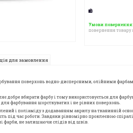
повернення товару 
ція для замовлення
фарбування поверхонь водно-дисперсними, олійними фарбам
яє добре вбирати фарбу і тому використовується для фарбув
для фарбування шорсткуватих і не рівних поверхонь.
лений і поліаміду з додаванням акрилу на тканинній осно
ість під час роботи. Завдяки рівномірно проклеєною спіра
і фарби, не залишаючи слідів від швів.