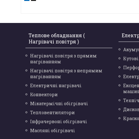
Теплове обладнання (
Елект
Нагрівачі повітря )
Акуму
Нагрівачі повітря з прямим
Кутов
нагріванням
Перфо
Нагрівачі повітря з непрямим
нагріванням
Елект
Електричні нагрівачі
Ексце
маши
Конвектори
Техніч
Мікатермічні обігрівачі
Диско
Тепловентилятори
Краск
Інфрачервоні обігрівачі
Масляні обігрівачі