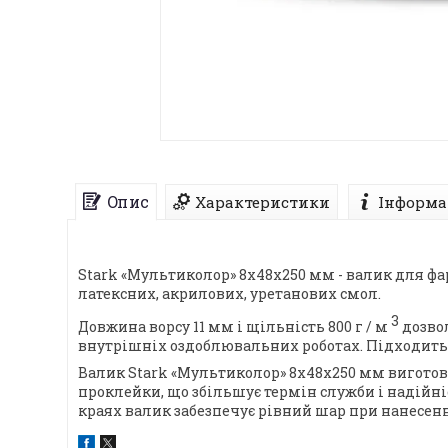
Опис
Характеристики
Інформа
Stark «Мультиколор» 8х48х250 мм - валик для 
латексних, акрилових, уретанових смол.
3
Довжина ворсу 11 мм і щільність 800 г / м
дозвол
внутрішніх оздоблювальних роботах. Підходить 
Валик Stark «Мультиколор» 8х48х250 мм виготов
проклейки, що збільшує термін служби і надійн
краях валик забезпечує рівний шар при нанесенн