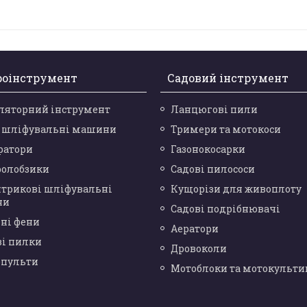
роінструмент
Садовий інструмент
ляторний інструмент
Ланцюгові пили
і шліфувальні машини
Тримери та мотокоси
ратори
Газонокосарки
ролобзики
Садові пилососи
нтрикові шліфувальні
Кущорізи для живоплоту
ни
Садові подрібнювачі
ні фени
Аератори
ві пилки
Дровоколи
опульти
Мотоблоки та мотокульти