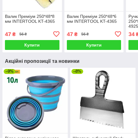
Валик Преміум 250*48*8
Валик Преміум 250*48*6
Ручк
мм INTERTOOL KT-4365
мм INTERTOOL KT-4365
250
492
47
47
34
₴
₴
56 ₴
56 ₴
Купити
Купити
Акційні пропозиції та новинки
–9%
–8%