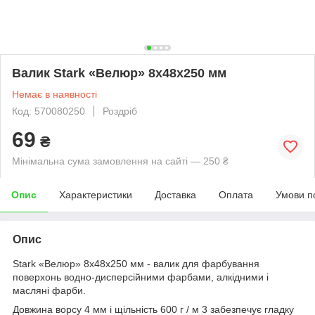
Валик Stark «Велюр» 8х48х250 мм
Немає в наявності
Код: 570080250
Роздріб
69
₴
Мінімальна сума замовлення на сайті — 250 ₴
Опис
Характеристики
Доставка
Оплата
Умови п
Опис
Stark «Велюр» 8х48х250 мм - валик для фарбування
поверхонь водно-дисперсійними фарбами, алкідними і
масляні фарби.
Довжина ворсу 4 мм і щільність 600 г / м
3
забезпечує гладку