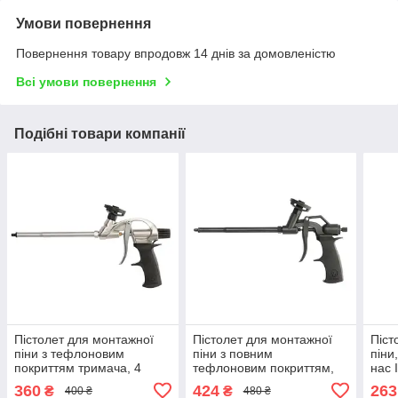
Умови повернення
Повернення товару впродовж 14 днів за домовленістю
Всі умови повернення
Подібні товари компанії
Пістолет для монтажної
Пістолет для монтажної
Піст
піни з тефлоновим
піни з повним
піни
покриттям тримача, 4
тефлоновим покриттям,
нас
насадки INTERTOOL PT-
професійний INTERTOOL
360
424
263
₴
₴
400 ₴
480 ₴
0604
PT-0606