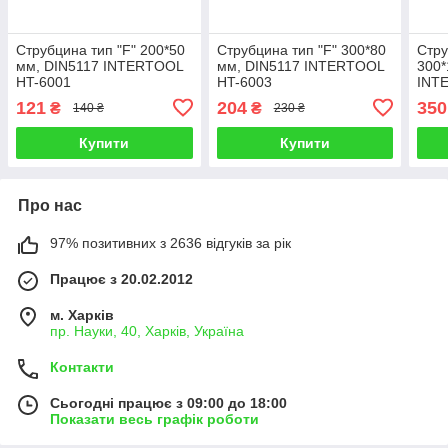
Струбцина тип "F" 200*50
Струбцина тип "F" 300*80
Стру
мм, DIN5117 INTERTOOL
мм, DIN5117 INTERTOOL
300*
HT-6001
HT-6003
INT
121
204
350
₴
₴
140 ₴
230 ₴
Купити
Купити
Про нас
97% позитивних з 2636 відгуків за рік
Працює з 20.02.2012
м. Харків
пр. Науки, 40, Харків, Україна
Контакти
Сьогодні працює з 09:00 до 18:00
Показати весь графік роботи