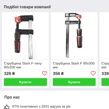
Подібні товари компанії
Струбцина Stark F-типу
Струбцина Stark F 80x300
Стру
80х200 мм
мм
мм
326
356
339
₴
₴
Купити
Купити
Про нас
97% позитивних з 2631 відгука за рік