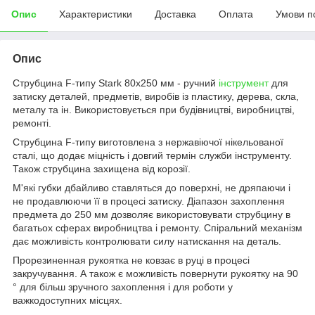
Опис
Характеристики
Доставка
Оплата
Умови п
Опис
Струбцина F-типу Stark 80x250 мм - ручний
інструмент
для
затиску деталей, предметів, виробів із пластику, дерева, скла,
металу та ін. Використовується при будівництві, виробництві,
ремонті.
Струбцина F-типу виготовлена з нержавіючої нікельованої
сталі, що додає міцність і довгий термін служби інструменту.
Також струбцина захищена від корозії.
М'які губки дбайливо ставляться до поверхні, не дряпаючи і
не продавлюючи її в процесі затиску. Діапазон захоплення
предмета до 250 мм дозволяє використовувати струбцину в
багатьох сферах виробництва і ремонту. Спіральний механізм
дає можливість контролювати силу натискання на деталь.
Прорезиненная рукоятка не ковзає в руці в процесі
закручування. А також є можливість повернути рукоятку на 90
° для більш зручного захоплення і для роботи у
важкодоступних місцях.