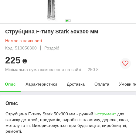
Струбцина F-типу Stark 50x300 мм
Немає в наявності
Код: 510050300
Роздріб
225
₴
Мінімальна сума замовлення на сайті — 250 ₴
Опис
Характеристики
Доставка
Оплата
Умови п
Опис
Струбцина F-типу Stark 50x300 мм - ручний
інструмент
для
затиску деталей, предметів, виробів із пластику, дерева, скла,
металу та ін. Використовується при будівництві, виробництві,
ремонті.