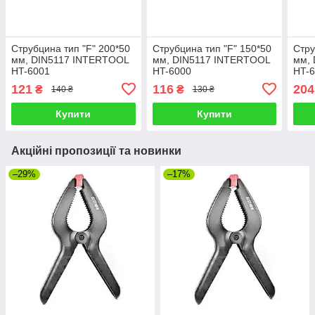
Струбцина тип "F" 200*50
Струбцина тип "F" 150*50
Стру
мм, DIN5117 INTERTOOL
мм, DIN5117 INTERTOOL
мм,
HT-6001
HT-6000
HT-
121
116
204
₴
₴
140 ₴
130 ₴
Купити
Купити
Акційні пропозиції та новинки
–29%
–17%