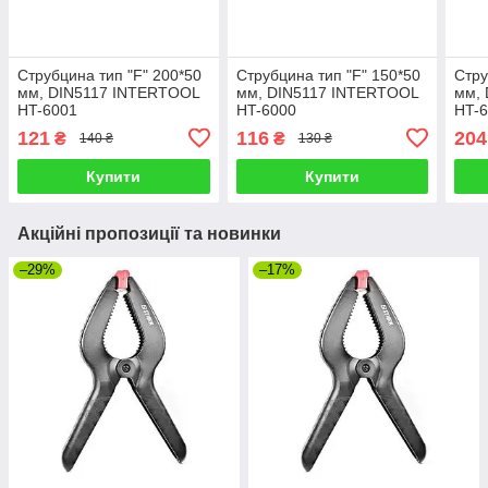
Струбцина тип "F" 200*50
Струбцина тип "F" 150*50
Стру
мм, DIN5117 INTERTOOL
мм, DIN5117 INTERTOOL
мм,
HT-6001
HT-6000
HT-
121
116
204
₴
₴
140 ₴
130 ₴
Купити
Купити
Акційні пропозиції та новинки
–29%
–17%