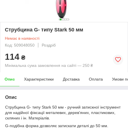
Струбцина G- типу Stark 50 мм
Немає в наявності
Код: 509048050
Роздріб
114
₴
Мінімальна сума замовлення на сайті — 250 ₴
Опис
Характеристики
Доставка
Оплата
Умови п
Опис
Струбцина G- типу Stark 50 мм - ручний затискної інструмент
для надійної фіксації металевих, дерев'яних, пластикових,
скляних і ін. Матеріалів.
G-подібна форма дозволяє затискати деталі до 50 мм.