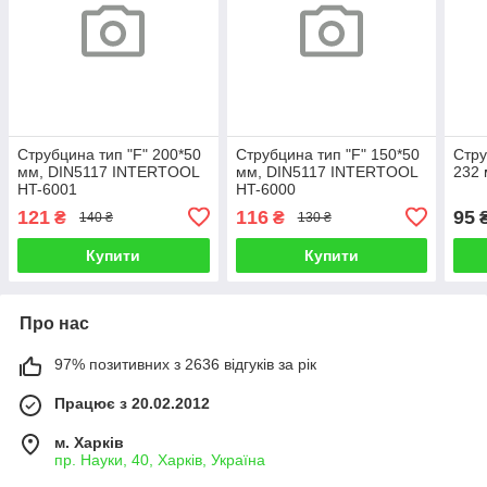
Струбцина тип "F" 200*50
Струбцина тип "F" 150*50
Стру
мм, DIN5117 INTERTOOL
мм, DIN5117 INTERTOOL
232
HT-6001
HT-6000
121
116
95
₴
₴
140 ₴
130 ₴
Купити
Купити
Про нас
97% позитивних з 2636 відгуків за рік
Працює з 20.02.2012
м. Харків
пр. Науки, 40, Харків, Україна