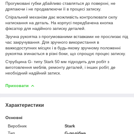
Прогумовані губки дбайливо ставляться до поверхні, не
дряпаючи і не продавлюючи її в процесі затиску.
Спіральний механізм дає можливість контролювати силу
натискання на деталь. На корпусі передбачена кнопка
фіксатор для надійного затиску деталей.
Зручна рукоятка з прогумованими вставками не прослизає під
час закручування. Для зручного використання в
важкодоступних місцях і в будь-якому зручному положенні
рукоятка згинається в різні боки, що спрощує процес затиску.
Струбцина G- типу Stark 50 мм підходить для робіт з
виготовлення меблів, ремонту деталей, і інших робіт, де
необхідний надійний затиск.
Приховати
Характеристики
Основні
Виробник
Stark
Тип
G-подібна