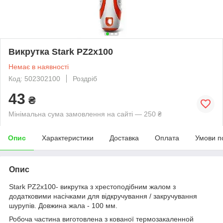
Викрутка Stark PZ2x100
Немає в наявності
Код: 502302100
Роздріб
43
₴
Мінімальна сума замовлення на сайті — 250 ₴
Опис
Характеристики
Доставка
Оплата
Умови п
Опис
Stark PZ2x100- викрутка з хрестоподібним жалом з
додатковими насічками для відкручування / закручування
шурупів. Довжина жала - 100 мм.
Робоча частина виготовлена з кованої термозакаленной