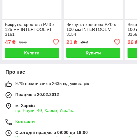
Викрутка хрестова PZ3 x
Викрутка хрестова PZ0 x
Викр
125 мм INTERTOOL VT-
100 мм INTERTOOL VT-
100
3161
3154
315
47
21
26
₴
₴
56 ₴
24 ₴
Купити
Купити
Про нас
97% позитивних з 2635 відгуків за рік
Працює з 20.02.2012
м. Харків
пр. Науки, 40, Харків, Україна
Контакти
Сьогодні працює з 09:00 до 18:00