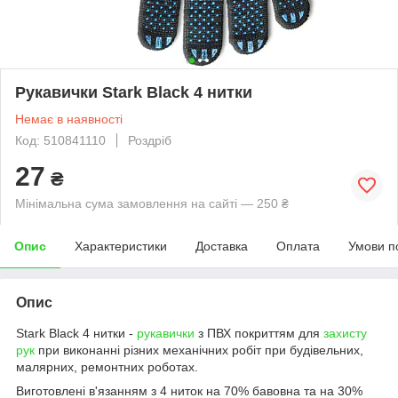
Рукавички Stark Black 4 нитки
Немає в наявності
Код: 510841110
Роздріб
27
₴
Мінімальна сума замовлення на сайті — 250 ₴
Опис
Характеристики
Доставка
Оплата
Умови п
Опис
Stark Black 4 нитки -
рукавички
з ПВХ покриттям для
захисту
рук
при виконанні різних механічних робіт при будівельних,
малярних, ремонтних роботах.
Виготовлені в'язанням з 4 ниток на 70% бавовна та на 30%