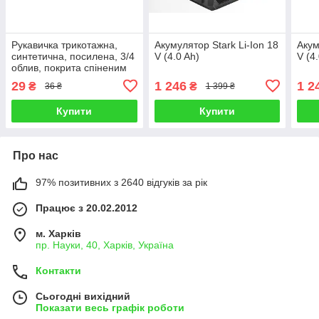
Рукавичка трикотажна,
Акумулятор Stark Li-Ion 18
Акум
синтетична, посилена, 3/4
V (4.0 Ah)
V (4
облив, покрита спіненим
латексом синього кольору,
29
1 246
1 2
₴
₴
36 ₴
1 399 ₴
покриття
Купити
Купити
Про нас
97% позитивних з 2640 відгуків за рік
Працює з 20.02.2012
м. Харків
пр. Науки, 40, Харків, Україна
Контакти
Сьогодні вихідний
Показати весь графік роботи