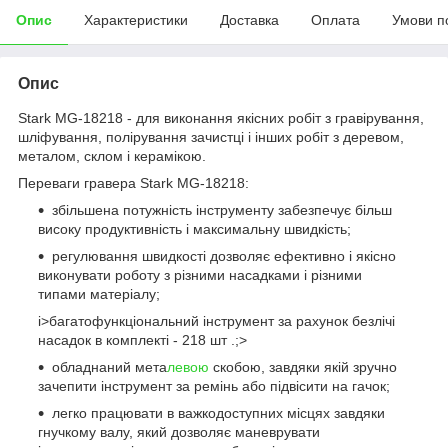
Опис
Характеристики
Доставка
Оплата
Умови п
Опис
Stark MG-18218 - для виконання якісних робіт з гравірування,
шліфування, полірування зачистці і інших робіт з деревом,
металом, склом і керамікою.
Переваги гравера Stark MG-18218:
збільшена потужність інструменту забезпечує більш
високу продуктивність і максимальну швидкість;
регулювання швидкості дозволяє ефективно і якісно
виконувати роботу з різними насадками і різними
типами матеріалу;
i>багатофункціональний інструмент за рахунок безлічі
насадок в комплекті - 218 шт .;>
обладнаний мета
левою
скобою, завдяки якій зручно
зачепити інструмент за ремінь або підвісити на гачок;
легко працювати в важкодоступних місцях завдяки
гнучкому валу, який дозволяє маневрувати