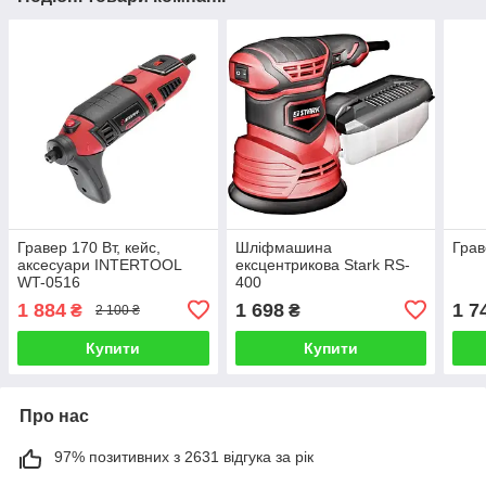
Гравер 170 Вт, кейс,
Шліфмашина
Грав
аксесуари INTERTOOL
ексцентрикова Stark RS-
WT-0516
400
1 884
1 698
1 7
₴
₴
2 100 ₴
Купити
Купити
Про нас
97% позитивних з 2631 відгука за рік