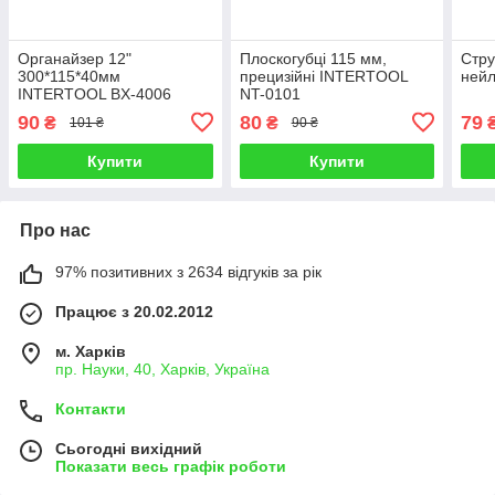
Органайзер 12"
Плоскогубці 115 мм,
Стру
300*115*40мм
прецизійні INTERTOOL
нейл
INTERTOOL BX-4006
NT-0101
90
80
79
₴
₴
101 ₴
90 ₴
Купити
Купити
Про нас
97% позитивних з 2634 відгуків за рік
Працює з 20.02.2012
м. Харків
пр. Науки, 40, Харків, Україна
Контакти
Сьогодні вихідний
Показати весь графік роботи