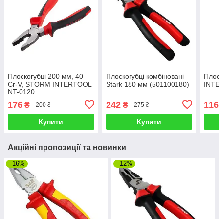
Плоскогубці 200 мм, 40
Плоскогубці комбіновані
Плос
Cr-V, STORM INTERTOOL
Stark 180 мм (501100180)
INT
NT-0120
176
242
116
₴
₴
200 ₴
275 ₴
Купити
Купити
Акційні пропозиції та новинки
–16%
–12%