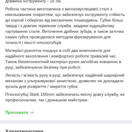
довжина інструменту - 16 см.
Робоча частина виготовлена з високовуглецевої сталі з
нікельованим покриттям, що забезпечує інструменту стійкість
до корозії і оберігає від механічних пошкоджень. Губки більш
тверді і з довгим терміном служби, завдяки індукційному
гартуванню стали. Виточення дрібних зубців, а також заточка
самих губок проводилася методом фрезерування для
точності і якості плоскогубців.
Матеріал рукояток поєднує в собі два компоненти для
надійного захоплення і комфортної роботи тривалий час.
Також бікомпонентний матеріал ручок запобігає ковзанню в
руці, забезпечуючи безпеку при роботі.
Легкість і м'якість руху в руці, забезпечує надійний шарнірний
механізм з ультразвукової зачисткою, дозволяє не докладати
зусиль для розкриття / закриття губок.
Плоскогубці Stark 160mm забезпечать якісну довгу службу, як
професіоналам, так і домашнім майстрам.
Приховати
Характеристики