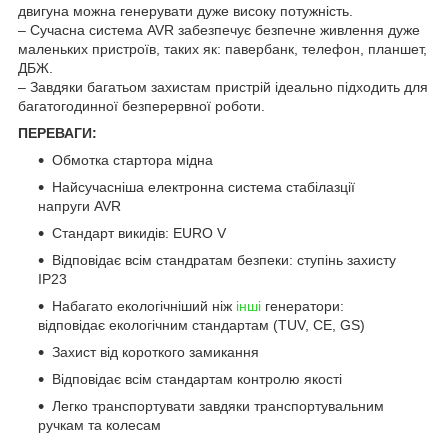
двигуна можна генерувати дуже високу потужність.
– Сучасна система AVR забезпечує безпечне живлення дуже
маленьких пристроїв, таких як: павербанк, телефон, планшет,
ДБЖ.
– Завдяки багатьом захистам пристрій ідеально підходить для
багатогодинної безперервної роботи.
ПЕРЕВАГИ:
Обмотка стартора мідна
Найсучасніша електронна система стабілазції
напруги AVR
Стандарт викидів: EURO V
Відповідає всім стандратам безпеки: ступінь захисту
IP23
Набагато екологічніший ніж
інші
генератори:
відповідає екологічним стандартам (TUV, CE, GS)
Захист від короткого замикання
Відповідає всім стандартам контролю якості
Легко транспортувати завдяки транспортувальним
ручкам та колесам