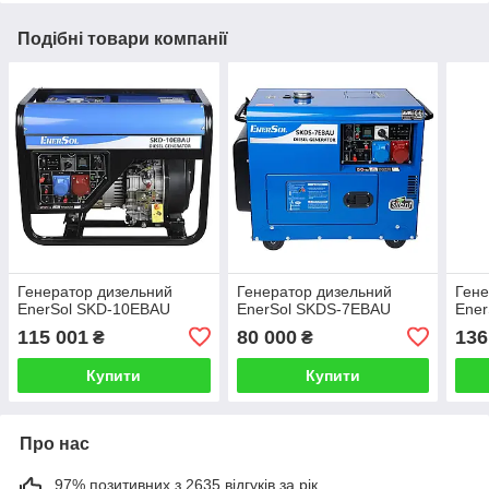
Подібні товари компанії
Генератор дизельний
Генератор дизельний
Гене
EnerSol SKD-10EBAU
EnerSol SKDS-7EBAU
Ene
115 001
80 000
136
₴
₴
Купити
Купити
Про нас
97% позитивних з 2635 відгуків за рік