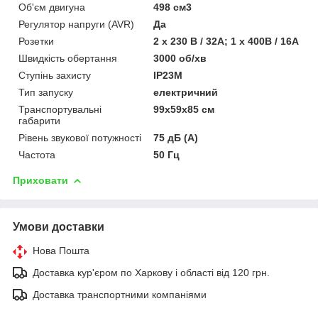
Об'єм двигуна
498 см3
Регулятор напруги (AVR)
Да
Розетки
2 х 230 В / 32А; 1 х 400В / 16А
Швидкість обертання
3000 об/хв
Ступінь захисту
IP23M
Тип запуску
електричний
Транспортувальні
99х59х85 см
габарити
Рівень звукової потужності
75 дБ (А)
Частота
50 Гц
Приховати
Умови доставки
Нова Пошта
Доставка кур'єром по Харкову і області від 120 грн.
Доставка транспортними компаніями