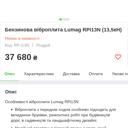
Бензинова віброплита Lumag RPi13N (13,5кН)
Немає в наявності
Код: RP-i13N
Роздріб
37 680
₴
Опис
Характеристики
Доставка
Оплата
Умови п
Опис
Особливості віброплити Lumag RPi13N:
Віброплита з переднім ходом особливо підходить для
вкладання бруківки, ремонтних робіт при будівництві
доріг, в садівництві та ландшафтному дизайні.
Надійний всесвітньо відомий двигун Loncin, який