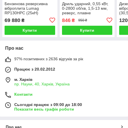
Бензинова реверсивна
Дриль ударний, 0,55 кВт,
Дизе
віброплита Lumag
0-2800 об/хв, 1,5-13 мм,
вібр
RP130HPC (25кН)
реверс, плавне
(30,
регулювання INTERTOOL
69 880
846
120
₴
₴
950 ₴
DT-0107
Купити
Купити
Про нас
97% позитивних з 2636 відгуків за рік
Працює з 20.02.2012
м. Харків
пр. Науки, 40, Харків, Україна
Контакти
Сьогодні працює з 09:00 до 18:00
Показати весь графік роботи
Про нас