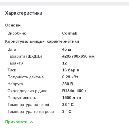
Характеристики
Основні
Виробник
Cormak
Користувальницькі характеристики
Вага
45 кг
Габарити (ШхДхВ)
420х700х650 мм
Гарантія
12
Тиск
16 барів
Потужність двигуна
0.29 кВт
Напруга
230 В
Охолоджуюча рідина
R134a, 400 г
Продуктивність
1500 л хв
Температура на вході
38 ° C
Температура точки роси
3 ° C
Приховати