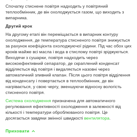
Спочатку стиснене повітря надходить у повітряний
теплообмінник, де він охолоджується газом, що виходить з
випарника.
Другий крок
На другому етапі він переміщається в випарник контуру
охолодження, де температура стисненого повітря знижується
за рахунок коефіцієнта охолоджуючої рідини. Під час обох цих
кроків майже всі масла і вода в стислому повітрі зріджуються.
Виходячи з сушарки, повітря надходить через
високоефективний сепаратор, де скраплений конденсат
відділяється від повітря і видаляється назовні через
автоматичний зливний клапан. Після цього повітря відділення
від конденсату і повертається в теплообмінник, де він
нагрівається, у свою чергу, зменшуючи відносну вологість
стисненого повітря.
Система охолодження
призначена для автоматичного
регулювання ефективності охолодження в залежності від
кількості і температури оброблюваного повітря. Це
досягається завдяки змінної швидкості
вентилятора
.
Приховати