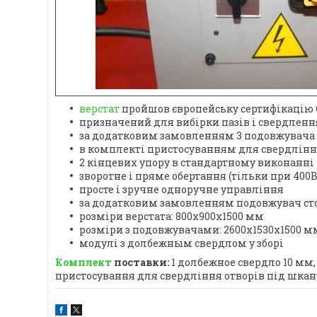
верстат
пройшов європейську сертифікацію 
призначений для вибірки пазів і свердленн
за додатковим замовленням 3 подовжувача с
в комплекті пристосуванням для свердління 
2 кінцевих упору в стандартному виконанні
зворотне і пряме обертання (тільки при 400В
просте і зручне одноручне управління
за додатковим замовленням подовжувач столу
розміри верстата: 800x900x1500 мм
розміри з подовжувачами: 2600x1530x1500 м
модулі з долбежным свердлом у зборі
Комплект
поставки:
1 долбежное свердло 10 мм,
пристосування для свердління отворів під шкан