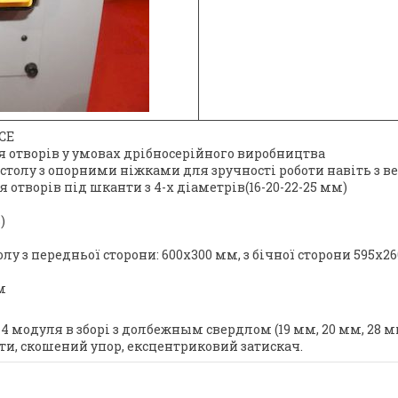
СЕ
я отворів у умовах дрібносерійного виробництва
толу з опорними ніжками для зручності роботи навіть з 
отворів під шканти з 4-х діаметрів(16-20-22-25 мм)
)
 з передньої сторони: 600x300 мм, з бічної сторони 595x2
м
 4 модуля в зборі з долбежным свердлом (19 мм, 20 мм, 28 м
ти, скошений упор, ексцентриковий затискач.