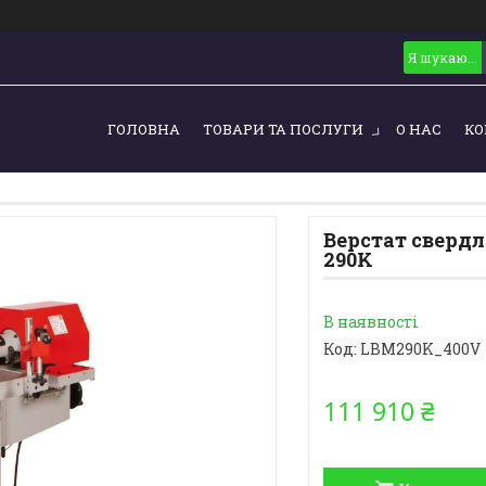
ГОЛОВНА
ТОВАРИ ТА ПОСЛУГИ
О НАС
КО
Верстат сверд
290K
В наявності
Код:
LBM290K_400V
111 910 ₴