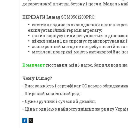
декоративної плитки, бетону і цегли. Модель н
ПЕРЕВАГИ
Lumag
STM3501200PRO:
система водяного охолодження включає резер
експлуатаційний термін агрегату;
нахил корпусу пили регулюється в діапазоні 
ніжки знімні, це спрощує транспортування і 
асинхронний мотор не потребує постійного т
металеві поверхні мають антикорозійне по
Комплект
поставки:
міні-насос, бак для води н
Чому
Lumag
?
- Висока якість і сертифікат ЄС всього обладнанн
- Широкий модельний ряд;
- Дуже зручний і сучасний дизайн;
- Ціна є однією з найдоступніших на ринку Украї