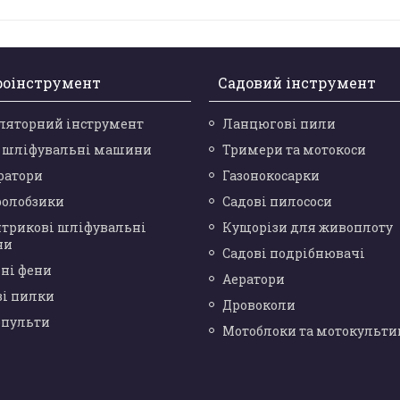
роінструмент
Садовий інструмент
ляторний інструмент
Ланцюгові пили
і шліфувальні машини
Тримери та мотокоси
ратори
Газонокосарки
ролобзики
Садові пилососи
нтрикові шліфувальні
Кущорізи для живоплоту
ни
Садові подрібнювачі
ні фени
Аератори
ві пилки
Дровоколи
опульти
Мотоблоки та мотокульти