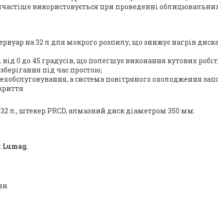
айчастіше використовується при проведенні облицювальних 
вуар на 32 л для мокрого розпилу, що знижує нагрів диска
від 0 до 45 градусів, що полегшує виконання кутових робіт
зберігання під час простою;
ехобслуговування, а система повітряного охолодження запоб
криття.
а 32 л., штекер PRCD, алмазний диск діаметром 350 мм.
я
Lumag
;
ни.