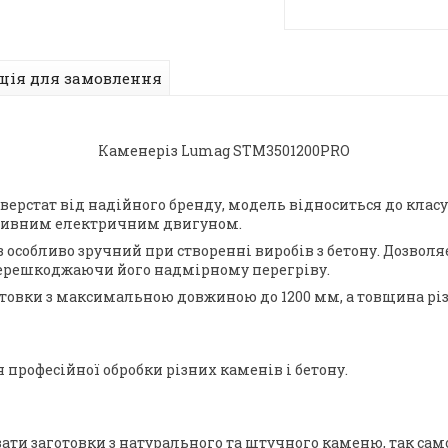
ція для замовлення
Каменеріз Lumag STM3501200PRO
верстат від надійного бренду, модель відноситься до клас
ктивним електричним двигуном.
з особливо зручний при створенні виробів з бетону. Дозвол
перешкоджаючи його надмірному перегріву.
готовки з максимальною довжиною до 1200 мм, а товщина рі
професійної обробки різних каменів і бетону.
ати заготовки з натурального та штучного каменю, так сам