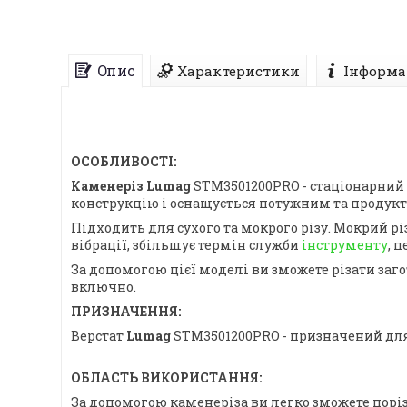
Опис
Характеристики
Інформа
ОСОБЛИВОСТІ:
Каменеріз Lumag
STM3501200PRO - стаціонарний 
конструкцію і оснащується потужним та проду
Підходить для сухого та мокрого різу. Мокрий рі
вібрації, збільшує термін служби
інструменту
, 
За допомогою цієї моделі ви зможете різати за
включно.
ПРИЗНАЧЕННЯ:
Верстат
Lumag
STM3501200PRO - призначений для 
ОБЛАСТЬ ВИКОРИСТАННЯ:
За допомогою каменеріза ви легко зможете поріз