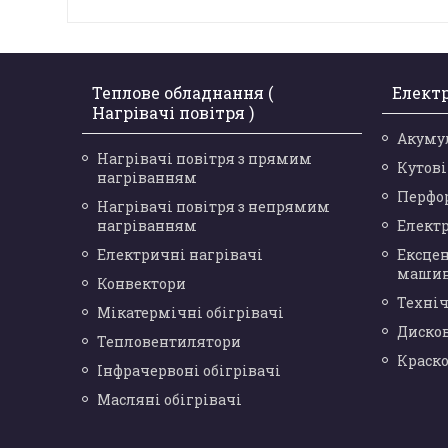
Теплове обладнання (
Елект
Нагрівачі повітря )
Акуму
Нагрівачі повітря з прямим
Кутов
нагріванням
Перфо
Нагрівачі повітря з непрямим
нагріванням
Елект
Електричні нагрівачі
Ексце
маши
Конвектори
Техніч
Мікатермічні обігрівачі
Диско
Тепловентилятори
Краск
Інфрачервоні обігрівачі
Масляні обігрівачі