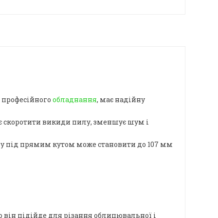
у професійного
обладнання
, має надійну
яє скоротити викиди пилу, зменшує шум і
зу під прямим кутом може становити до 107 мм
о він підійде для різання облицювальної і