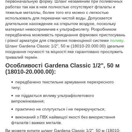
первоначальную форму. Шланг незаменим при поливочных
работах так как в нем полностью отсутствуют фталаты и
тяжелые металлы, более того его можно с легкостью
использовать для перекачки чистой воды. Допускается
длительное нахождение на открытом воздухе, поскольку
материал невосприимчив к ультрафиолету. Розробником
передбачена можливість приєднання фірмових пристосувань
і різної арматури для створення повноцінної системи
поливу
.
Шланг Gardena Classic 1/2", 50 м (18010-20.000.00) ідеальне
поєднання гнучкості та міцності яке гарантовано прослужить
тривалий термін.
Особливості Gardena Classic 1/2", 50 м
(18010-20.000.00):
передбачено текстильне армування перехресного
типу;
не піддається впливу ультрафіолетового
випромінювання;
практично не сплутується і не перекручується;
виконаний з ПВХ найвищої якості без використання
фталатів і важких металів.
Ви можете купити шланг Gardena Classic 1/2", 50 м (18010-