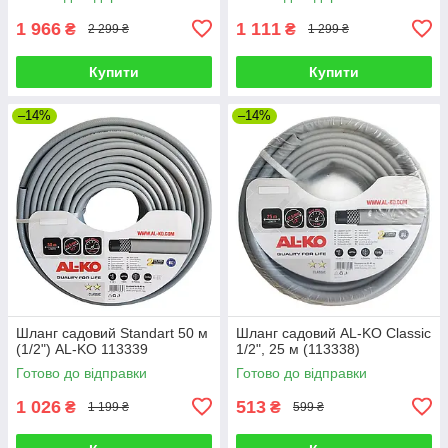
1 966
1 111
₴
₴
2 299 ₴
1 299 ₴
Купити
Купити
–14%
–14%
Шланг садовий Standart 50 м
Шланг садовий AL-KO Classic
(1/2") AL-KO 113339
1/2", 25 м (113338)
Готово до відправки
Готово до відправки
1 026
513
₴
₴
1 199 ₴
599 ₴