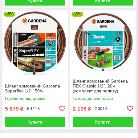
Купити
Купити
–8%
–8%
Шланг армований Gardena
Шланг армований Gardena
ПВХ Classic 1/2", 20м
Superflex 1/2", 50м
(комплект для поливу)
Готово до відправки
Готово до відправки
5 879
2 106
₴
₴
6 424 ₴
2 301 ₴
Купити
Купити