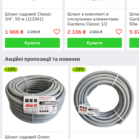
Шланг садовий Classic
Шланг в комплекті зі
Шла
3/4", 50 м (113341)
сполучними елементами
Gard
Gardena Classic 1/2
50м
1 966
2 106
5 8
₴
₴
2 299 ₴
2 301 ₴
Купити
Купити
Акційні пропозиції та новинки
–14%
–14%
Шланг садовий Green