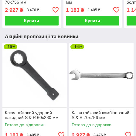
70х756 мм
мм
болт
CrV 
2 927
1 183
1 1
₴
₴
3 476 ₴
1 405 ₴
Купити
Купити
Акційні пропозиції та новинки
–16%
–16%
Ключ гайковий ударний
Ключ гайковий комбінований
накидний S & R 60х280 мм
S & R 70х756 мм
Готово до відправки
Готово до відправки
1 183
2 927
₴
₴
1 405 ₴
3 476 ₴