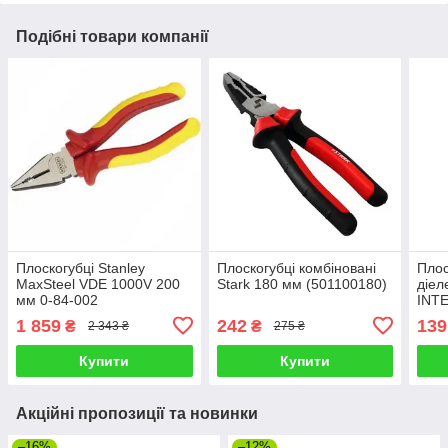
Подібні товари компанії
Плоскогубці Stanley
Плоскогубці комбіновані
Плос
MaxSteel VDE 1000V 200
Stark 180 мм (501100180)
діел
мм 0-84-002
INT
1 859
242
139
₴
₴
2 343 ₴
275 ₴
Купити
Купити
Акційні пропозиції та новинки
–16%
–12%