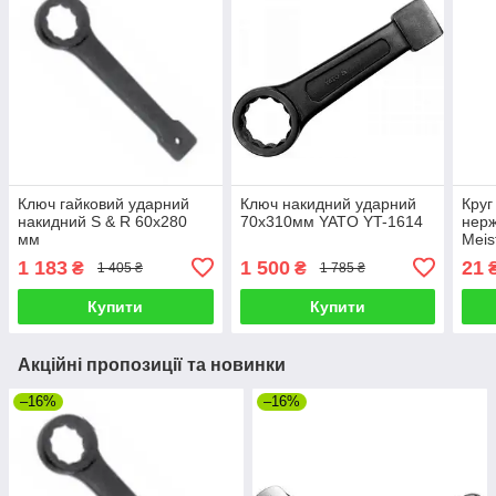
Ключ гайковий ударний
Ключ накидний ударний
Круг
накидний S & R 60х280
70x310мм YATO YT-1614
нерж
мм
Meis
125x
1 183
1 500
21
₴
₴
1 405 ₴
1 785 ₴
Купити
Купити
Акційні пропозиції та новинки
–16%
–16%