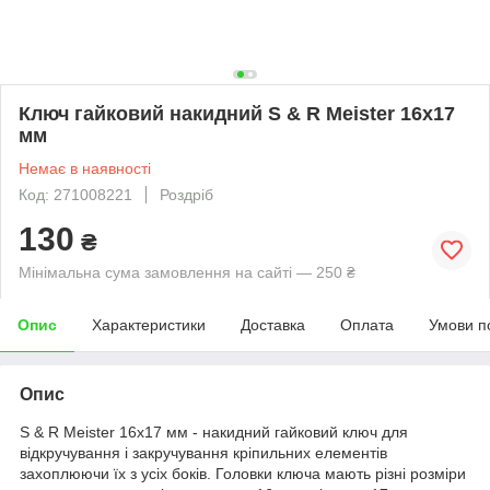
Ключ гайковий накидний S & R Meister 16x17
мм
Немає в наявності
Код: 271008221
Роздріб
130
₴
Мінімальна сума замовлення на сайті — 250 ₴
Опис
Характеристики
Доставка
Оплата
Умови п
Опис
S & R Meister 16x17 мм - накидний гайковий ключ для
відкручування і закручування кріпильних елементів
захоплюючи їх з усіх боків. Головки ключа мають різні розміри