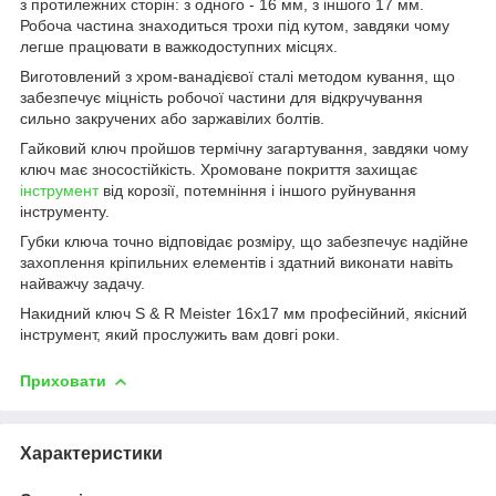
з протилежних сторін: з одного - 16 мм, з іншого 17 мм.
Робоча частина знаходиться трохи під кутом, завдяки чому
легше працювати в важкодоступних місцях.
Виготовлений з хром-ванадієвої сталі методом кування, що
забезпечує міцність робочої частини для відкручування
сильно закручених або заржавілих болтів.
Гайковий ключ пройшов термічну загартування, завдяки чому
ключ має зносостійкість. Хромоване покриття захищає
інструмент
від корозії, потемніння і іншого руйнування
інструменту.
Губки ключа точно відповідає розміру, що забезпечує надійне
захоплення кріпильних елементів і здатний виконати навіть
найважчу задачу.
Накидний ключ S & R Meister 16х17 мм професійний, якісний
інструмент, який прослужить вам довгі роки.
Приховати
Характеристики