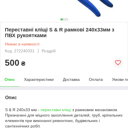
Переставні кліщі S & R рамкові 240х33мм з
ПВХ рукоятками
Немає в наявності
Код: 272240331
Роздріб
500
₴
Опис
Характеристики
Доставка
Оплата
Умови п
Опис
S & R 240х33 мм -
переставні кліщі
з рамковим механізмом.
Призначені для міцного захоплення деталей, труб, кріпильних
елементів при виконанні ремонтних, будівельних і
сантехнічних робіт.