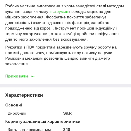
Робоча частина виготовлена з хром-ванадієвої сталі методом
кування, завдяки чому
інструмент
володіє міцністю для
міцного захоплення. Фосфатне покриття забезпечує
довговічність і захист від зовнішніх факторів, запобігає
пошкодженню від корозії. Інструмент пройшов індукційну і
термічну загартування, а також зубці пройшли шліфування
для точного захоплення без зісковзування.
Рукоятки з ПВХ покриттям забезпечують зручну роботу на
протязі довгого часу, пом'якшують силу натиску на руки.
Рамковий механізм дозволить швидко змінити діаметр
захоплення.
Приховати
Характеристики
Основні
Виробник
S&R
Користувальницькі характеристики
Загальна довжина, мм
240