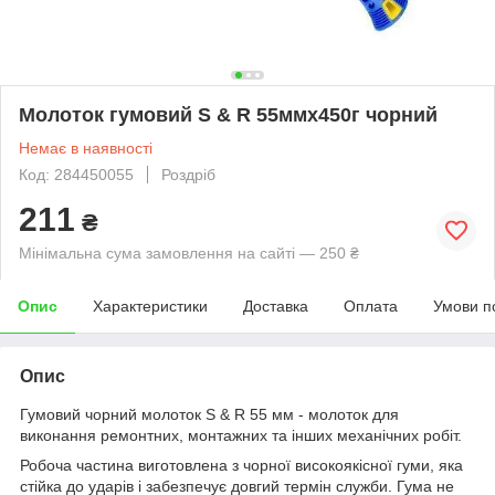
Молоток гумовий S & R 55ммх450г чорний
Немає в наявності
Код: 284450055
Роздріб
211
₴
Мінімальна сума замовлення на сайті — 250 ₴
Опис
Характеристики
Доставка
Оплата
Умови п
Опис
Гумовий чорний молоток S & R 55 мм - молоток для
виконання ремонтних, монтажних та інших механічних робіт.
Робоча частина виготовлена з чорної високоякісної гуми, яка
стійка до ударів і забезпечує довгий термін служби. Гума не