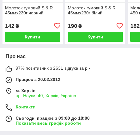
Молоток гумовий S & R
Молоток гумовий S & R
Моло
45ммх230г чорний
45ммх230г білий
450 
142
190
182
₴
₴
Купити
Купити
Про нас
97% позитивних з 2631 відгука за рік
Працює з 20.02.2012
м. Харків
пр. Науки, 40, Харків, Україна
Контакти
Сьогодні працює з 09:00 до 18:00
Показати весь графік роботи