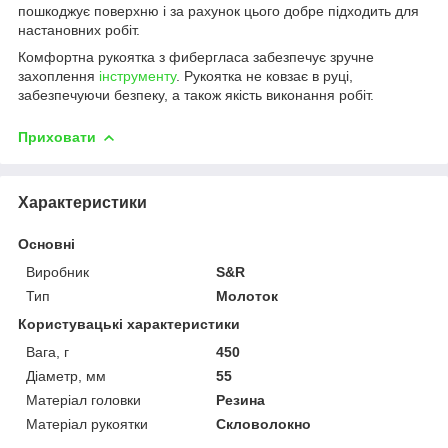
пошкоджує поверхню і за рахунок цього добре підходить для
настановних робіт.
Комфортна рукоятка з фибергласа забезпечує зручне
захоплення
інструменту
. Рукоятка не ковзає в руці,
забезпечуючи безпеку, а також якість виконання робіт.
Приховати
Характеристики
Основні
Виробник
S&R
Тип
Молоток
Користувацькі характеристики
Вага, г
450
Діаметр, мм
55
Матеріал головки
Резина
Матеріал рукоятки
Скловолокно