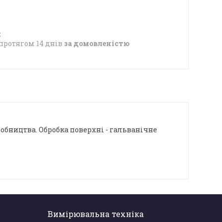
протягом 14 днів
за домовленістю
робництва. Обробка поверхні - гальванічне
Вимірювальна техніка