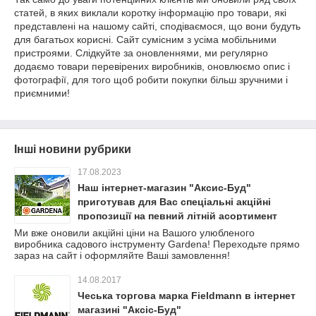
статей, в яких виклали коротку інформацію про товари, які
представлені на нашому сайті, сподіваємося, що вони будуть
для багатьох корисні. Сайт сумісним з усіма мобільними
пристроями. Слідкуйте за оновленнями, ми регулярно
додаємо товари перевірених виробників, оновлюємо опис і
фотографії, для того щоб робити покупки більш зручними і
приємними!
Інші новини рубрики
17.08.2023
Наш інтернет-магазин "Аксис-Буд"
приготував для Вас спеціальні акційні
пропозиції на певний літній асортимент
товарів ТМ Gardena!
Ми вже оновили акційні ціни на Вашого улюбленого
виробника садового інструменту Gardena! Переходьте прямо
зараз на сайт і оформляйте Ваші замовлення!
14.08.2017
Чеська торгова марка Fieldmann в інтернет
магазині "Аксіс-Буд"