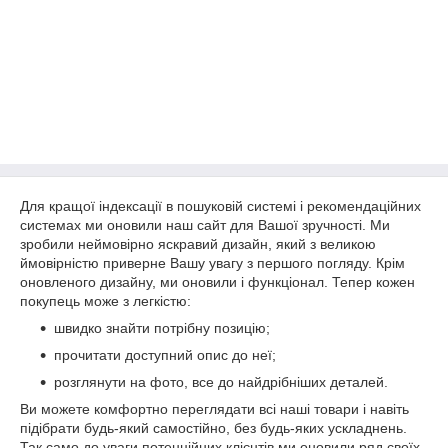
Для кращої індексації в пошуковій системі і рекомендаційних
системах ми оновили наш сайт для Вашої зручності. Ми
зробили неймовірно яскравий дизайн, який з великою
ймовірністю приверне Вашу увагу з першого погляду. Крім
оновленого дизайну, ми оновили і функціонал. Тепер кожен
покупець може з легкістю:
швидко знайти потрібну позицію;
прочитати доступний опис до неї;
розглянути на фото, все до найдрібніших деталей.
Ви можете комфортно переглядати всі наші товари і навіть
підібрати будь-який самостійно, без будь-яких ускладнень.
Так само до уваги потенційних клієнтів ми оновили ряд своїх