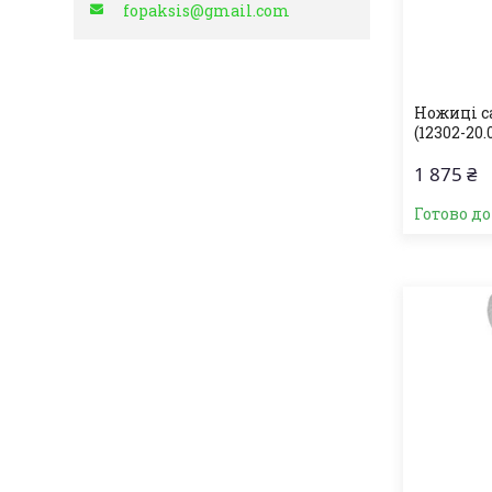
fopaksis@gmail.com
Ножиці са
(12302-20.
1 875 ₴
Готово д