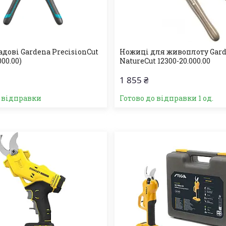
дові Gardena PrecisionCut
Ножиці для живоплоту Gar
000.00)
NatureCut 12300-20.000.00
1 855 ₴
о відправки
Готово до відправки 1 од.