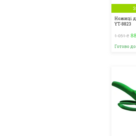
З
Ножиці д
YT-8823
88
1 051 ₴
Готово д