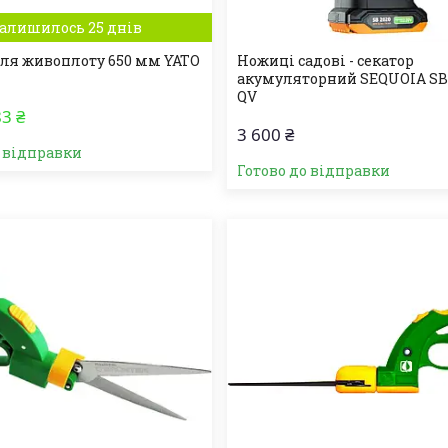
алишилось 25 днів
ля живоплоту 650 мм YATO
Ножиці садові - секатор
акумуляторний SEQUOIA SB
QV
3 ₴
3 600 ₴
о відправки
Готово до відправки