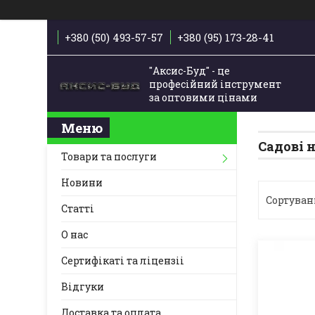
+380 (50) 493-57-57
+380 (95) 173-28-41
"Аксис-Буд" - це
професійний інструмент
за оптовими цінами
Садові 
Товари та послуги
Новини
Статті
О нас
Сертифікаті та ліцензіі
Відгуки
Доставка та оплата