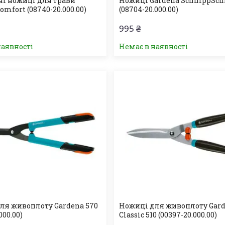
і ножиці для трави
Ножиці Gardena SchnippSc
omfort (08740-20.000.00)
(08704-20.000.00)
995 ₴
наявності
Немає в наявності
ля живоплоту Gardena 570
Ножиці для живоплоту Gar
000.00)
Classic 510 (00397-20.000.00)