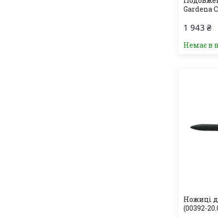
Подовжен
Gardena C
1 943 ₴
Немає в 
Ножиці д
(00392-20.