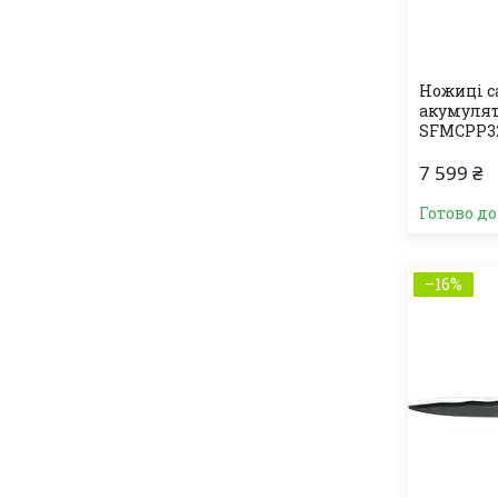
Ножиці с
акумуля
SFMCPP3
7 599 ₴
Готово д
–16%