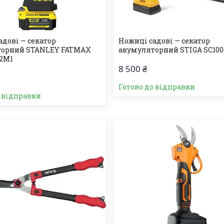
адові — секатор
Ножиці садові — секатор
торний STANLEY FATMAX
акумуляторний STIGA SC100
2M1
8 500 ₴
Готово до відправки
о відправки