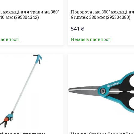
і ножиці для трави на 360°
Поворотні на 360° ножиці д
40 мм (295304342)
Gruntek 380 мм (295304380)
541 ₴
наявності
Немає в наявності