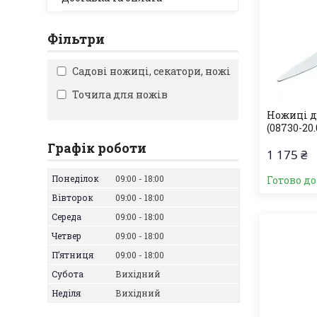
Фільтри
Садові ножиці, секатори, ножі
Точила для ножів
Ножиці дл
(08730-20.
Графік роботи
1 175 ₴
Понеділок
09:00
18:00
Готово д
Вівторок
09:00
18:00
Середа
09:00
18:00
Четвер
09:00
18:00
Пʼятниця
09:00
18:00
Субота
Вихідний
Неділя
Вихідний