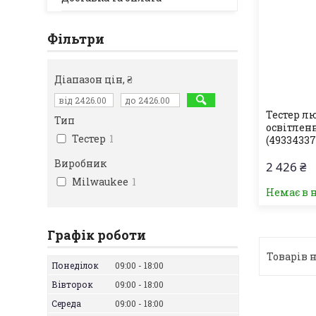
Фільтри
Діапазон цін, ₴
Тестер л
Тип
освітлен
Тестер
1
(49334337
Виробник
2 426 ₴
Milwaukee
1
Немає в 
Графік роботи
Понеділок
09:00
18:00
Вівторок
09:00
18:00
Середа
09:00
18:00