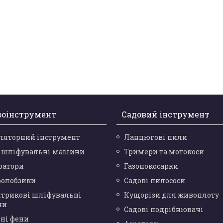
роінструмент
Садовий інструмент
ляторний інструмент
Ланцюгові пили
і шліфувальні машини
Тримери та мотокоси
ратори
Газонокосарки
ролобзики
Садові пилососи
нтрикові шліфувальні
Кущорізи для живоплоту
ни
Садові подрібнювачі
ні фени