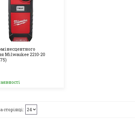
юмінесцентного
ня Milwaukee 2210-20
75)
наявності