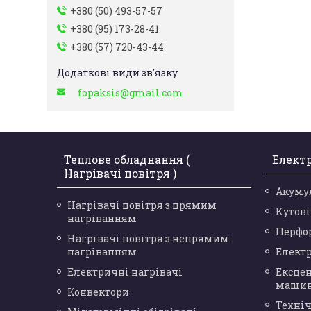
+380 (50) 493-57-57
+380 (95) 173-28-41
+380 (57) 720-43-44
fopaksis@gmail.com
Теплове обладнання (
Елект
Нагрівачі повітря )
Акуму
Нагрівачі повітря з прямим
Кутов
нагріванням
Перфо
Нагрівачі повітря з непрямим
нагріванням
Елект
Електричні нагрівачі
Ексце
маши
Конвектори
Техніч