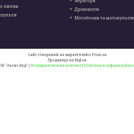
Аератори
ві пилки
Дровоколи
опульти
Мотоблоки та мотокульти
Сайт створений на маркетплейсі
Prom.ua
Продавець на Bigl.ua
ТОВ "Аксис-Буд" |
Поскаржитися на контент
|
Політика конфіденційнос