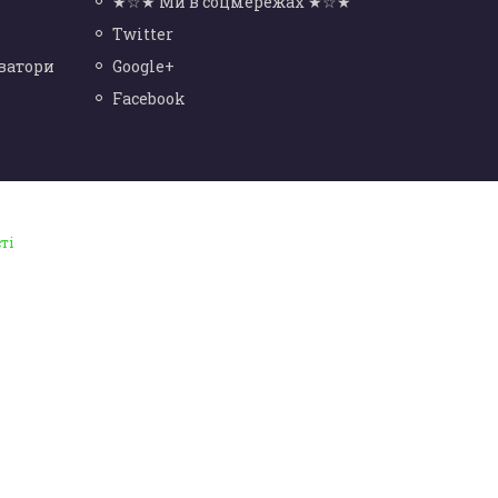
★☆★ Ми в соцмережах ★☆★
Twitter
ватори
Google+
Facebook
ті