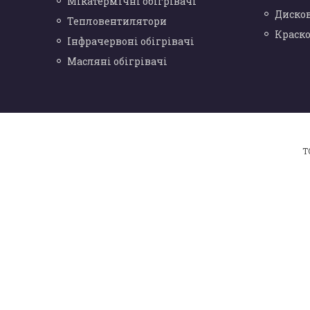
Мікатермічні обігрівачі
Диско
Тепловентилятори
Краск
Інфрачервоні обігрівачі
Масляні обігрівачі